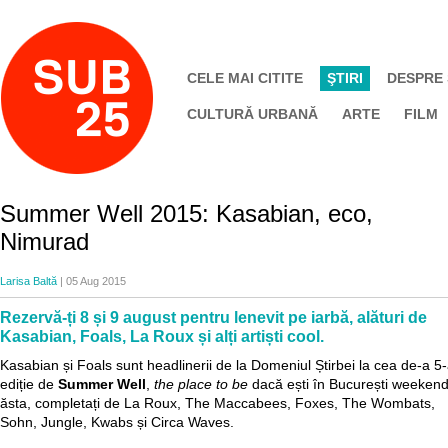
CELE MAI CITITE
ŞTIRI
DESPRE
CULTURĂ URBANĂ
ARTE
FILM
Summer Well 2015: Kasabian, eco,
Nimurad
Larisa Baltă
| 05 Aug 2015
Rezervă-ți 8 și 9 august pentru lenevit pe iarbă, alături de
Kasabian, Foals, La Roux și alți artiști cool.
Kasabian și Foals sunt headlinerii de la Domeniul Știrbei la cea de-a 5
ediție de
Summer Well
,
the place to be
dacă ești în București weekend
ăsta, completați de La Roux, The Maccabees, Foxes, The Wombats,
Sohn, Jungle, Kwabs și Circa Waves.