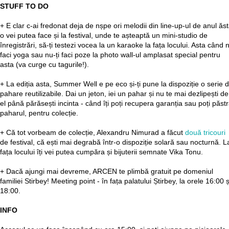
STUFF TO DO
+ E clar c-ai fredonat deja de nșpe ori melodii din line-up-ul de anul ăst
o vei putea face și la festival, unde te așteaptă un mini-studio de
înregistrări, să-ți testezi vocea la un karaoke la fața locului. Asta când 
faci yoga sau nu-ți faci poze la photo wall-ul amplasat special pentru
asta (va curge cu tagurile!).
+ La ediția asta, Summer Well e pe eco și-ți pune la dispoziție o serie 
pahare reutilizabile. Dai un jeton, iei un pahar și nu te mai dezlipești de
el până părăsești incinta - când îți poți recupera garanția sau poți păst
paharul, pentru colecție.
+ Că tot vorbeam de colecție, Alexandru Nimurad a făcut
două tricouri
de festival, că ești mai degrabă într-o dispoziție solară sau nocturnă. L
fața locului îți vei putea cumpăra și bijuterii semnate Vika Tonu.
+ Dacă ajungi mai devreme, ARCEN te plimbă gratuit pe domeniul
familiei Stirbey! Meeting point - în fața palatului Știrbey, la orele 16:00 ș
18:00.
INFO