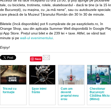
Accesul se va face începând cu ora 15:00, și poți ajunge pe picioarele
tale, cu bicicleta, trotineta, rolele, skateboardul - dacă te ține (e la 15 
de București), cu mașina, cu „ia-mă nene”, sau cu autobuzele speciale
care pleacă de la Muzeul Țăranului Român din 30 în 30 de minute.
Biletele (încă disponibile) pot fi cumpărate de pe easytickets.ro, în
Orange Shop, sau din aplicația Summer Well disponibilă în Google Pla
și App Store. Prețul unui bilet e de 239 lei + taxe. Altfel, se vând last
minute și pe
wall-ul evenimentului
.
Enjoy!
Save
Tricoul cu
Şase inimi
Cum am
Chestionar
formaţie
frânte
devenit
Bucureşti:
propriul meu
Cătălina Miciu
erou
(Mimo)