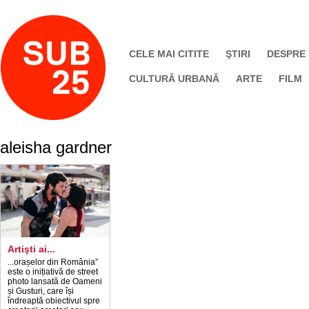
CELE MAI CITITE
ŞTIRI
DESPRE
CULTURĂ URBANĂ
ARTE
FILM
aleisha gardner
Artişti ai...
...orașelor din România”
este o inițiativă de street
photo lansată de Oameni
și Gusturi, care își
îndreaptă obiectivul spre