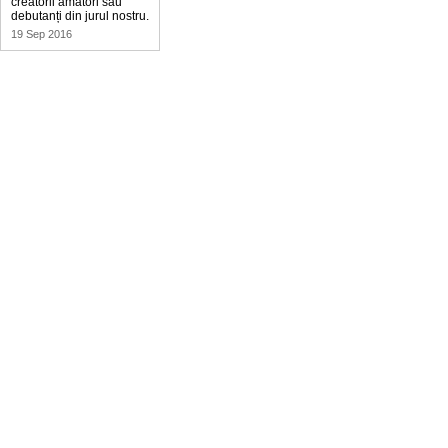
creatorii amatori sau
debutanți din jurul nostru.
19 Sep 2016