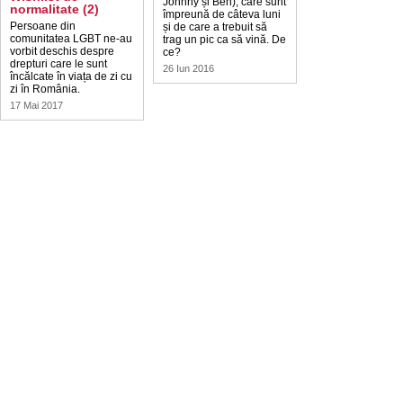
Johnny și Ben), care sunt
normalitate (2)
împreună de câteva luni
Persoane din
și de care a trebuit să
comunitatea LGBT ne-au
trag un pic ca să vină. De
vorbit deschis despre
ce?
drepturi care le sunt
26 Iun 2016
încălcate în viața de zi cu
zi în România.
17 Mai 2017