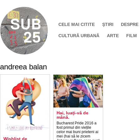
CELE MAI CITITE
ŞTIRI
DESPRE
CULTURĂ URBANĂ
ARTE
FILM
andreea balan
Hai, luaţi-vă de
mână.
Bucharest Pride 2016 a
fost primul din viețile
celor mai buni prieteni ai
mei (hai să le zicem
Wishlist de