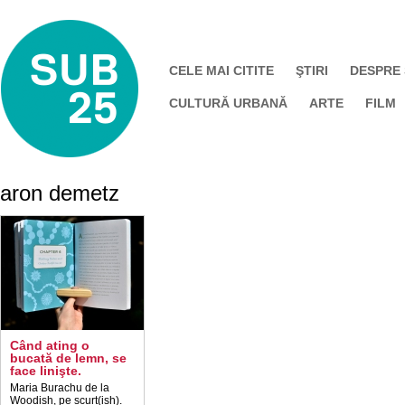
CELE MAI CITITE
ŞTIRI
DESPRE
CULTURĂ URBANĂ
ARTE
FILM
aron demetz
Când ating o
bucată de lemn, se
face linişte.
Maria Burachu de la
Woodish, pe scurt(ish).