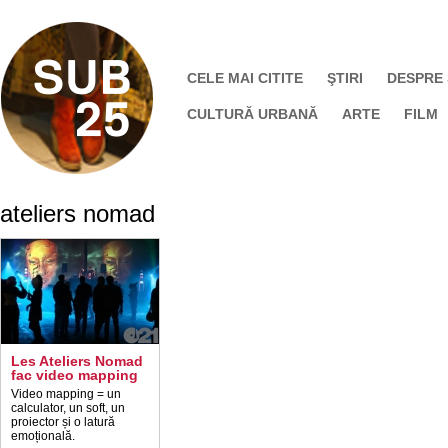
CELE MAI CITITE
ŞTIRI
DESPRE
CULTURĂ URBANĂ
ARTE
FILM
ateliers nomad
Les Ateliers Nomad
fac video mapping
Video mapping = un
calculator, un soft, un
proiector și o latură
emoțională.