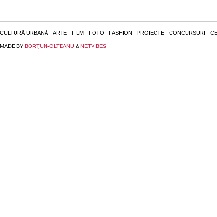
CULTURĂ URBANĂ
ARTE
FILM
FOTO
FASHION
PROIECTE
CONCURSURI
CE
MADE BY
BORŢUN•OLTEANU
&
NETVIBES