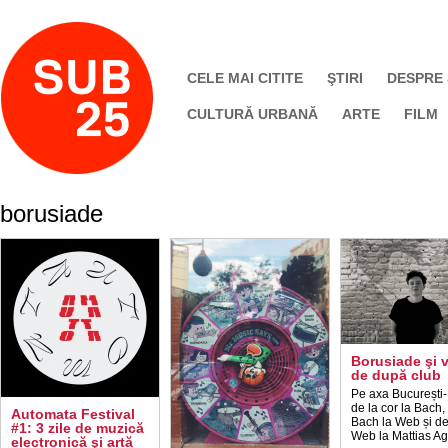
CELE MAI CITITE
ŞTIRI
DESPRE
CULTURĂ URBANĂ
ARTE
FILM
borusiade
Borusiade şi v
de după club
Pe axa București-
de la cor la Bach,
Automata Festival
Bach la Web și de
#1: 3 zile de muzică
Web la Mattias A
electronică şi artă