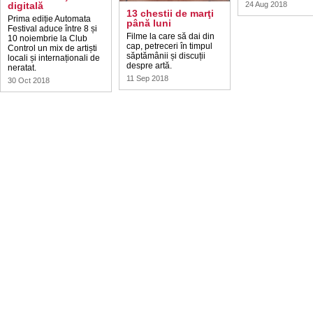
digitală
24 Aug 2018
13 chestii de marţi
Prima ediție Automata
până luni
Festival aduce între 8 și
Filme la care să dai din
10 noiembrie la Club
cap, petreceri în timpul
Control un mix de artiști
săptămânii și discuții
locali și internaționali de
despre artă.
neratat.
11 Sep 2018
30 Oct 2018