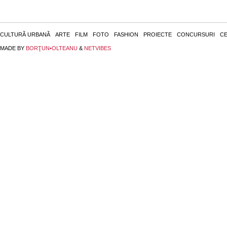
CULTURĂ URBANĂ
ARTE
FILM
FOTO
FASHION
PROIECTE
CONCURSURI
CE
MADE BY
BORŢUN•OLTEANU
&
NETVIBES