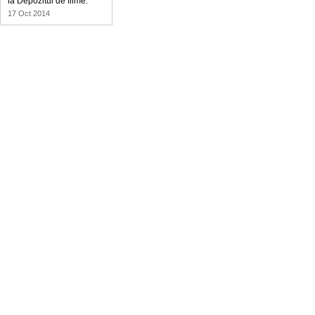
la Depozitul de filme.
17 Oct 2014