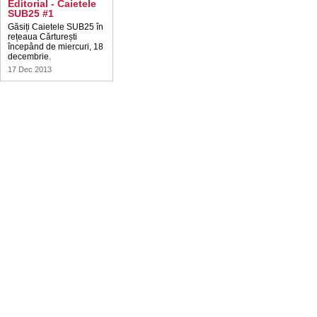
Editorial - Caietele
SUB25 #1
Găsiți Caietele SUB25 în
rețeaua Cărturești
începând de miercuri, 18
decembrie.
17 Dec 2013