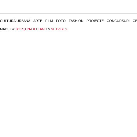
CULTURĂ URBANĂ
ARTE
FILM
FOTO
FASHION
PROIECTE
CONCURSURI
CE
MADE BY
BORŢUN•OLTEANU
&
NETVIBES