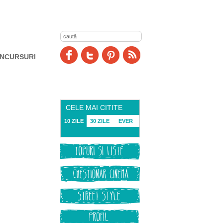
NCURSURI
CELE MAI CITITE
10 ZILE
30 ZILE
EVER