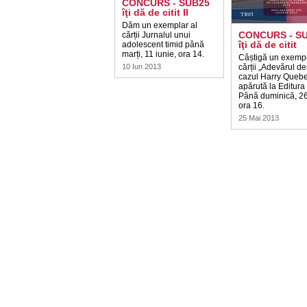
CONCURS - SUB25
îţi dă de citit II
Dăm un exemplar al
CONCURS - S
cărții Jurnalul unui
îţi dă de citit
adolescent timid până
marți, 11 iunie, ora 14.
Câștigă un exempl
10 Iun 2013
cărții „Adevărul d
cazul Harry Queber
apărută la Editura 
Până duminică, 26
ora 16.
25 Mai 2013