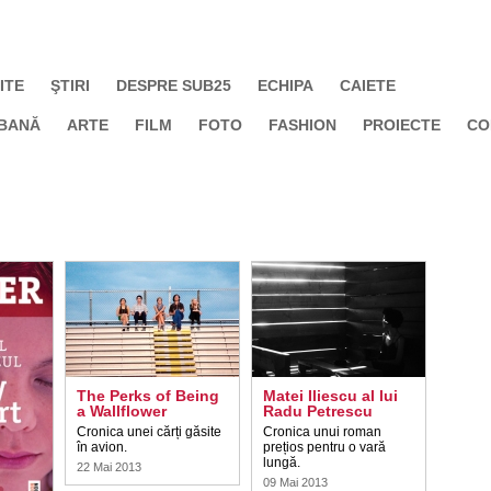
ITE
ŞTIRI
DESPRE SUB25
ECHIPA
CAIETE
BANĂ
ARTE
FILM
FOTO
FASHION
PROIECTE
CO
The Perks of Being
Matei Iliescu al lui
a Wallflower
Radu Petrescu
Cronica unei cărți găsite
Cronica unui roman
în avion.
prețios pentru o vară
lungă.
22 Mai 2013
09 Mai 2013