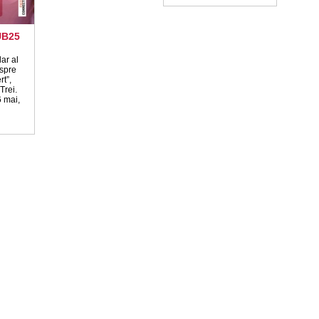
UB25
ar al
espre
t”,
Trei.
 mai,