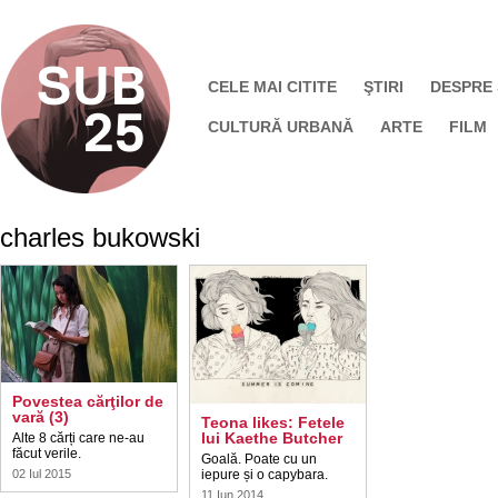
CELE MAI CITITE
ŞTIRI
DESPRE
CULTURĂ URBANĂ
ARTE
FILM
charles bukowski
Povestea cărţilor de
vară (3)
Teona likes: Fetele
lui Kaethe Butcher
Alte 8 cărți care ne-au
făcut verile.
Goală. Poate cu un
02 Iul 2015
iepure și o capybara.
11 Iun 2014