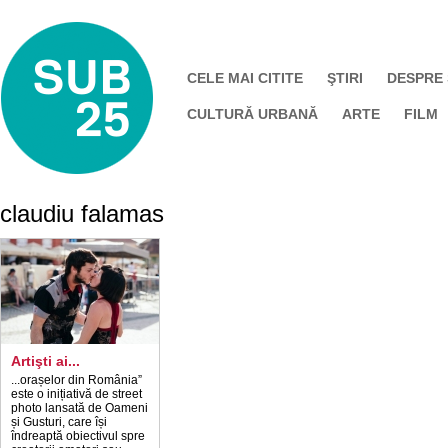
CELE MAI CITITE
ŞTIRI
DESPRE
CULTURĂ URBANĂ
ARTE
FILM
claudiu falamas
Artişti ai...
...orașelor din România”
este o inițiativă de street
photo lansată de Oameni
și Gusturi, care își
îndreaptă obiectivul spre