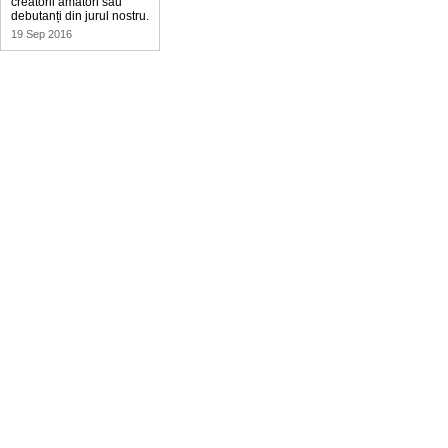
creatorii amatori sau
debutanți din jurul nostru.
19 Sep 2016