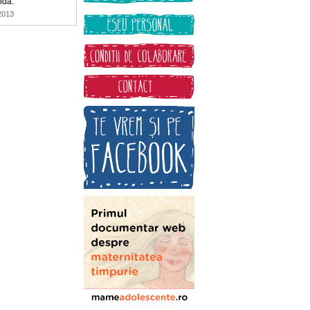
nda.
2013