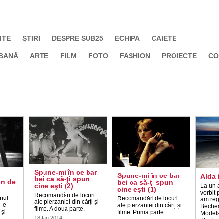
ITE
ŞTIRI
DESPRE SUB25
ECHIPA
CAIETE
BANĂ
ARTE
FILM
FOTO
FASHION
PROIECTE
CO
Spune-mi în ce bar
Spune-mi în ce bar
Aida 
bei ca să-ţi spun
in de
bei ca să-ţi spun
cine eşti (2)
La un 
cine eşti (1)
vorbit 
Recomandări de locuri
inul
Recomandări de locuri
am reg
ale pierzaniei din cărți și
i-e
ale pierzaniei din cărți și
Beche
filme. A doua parte.
 și
filme. Prima parte.
Models
18 Ian 2014