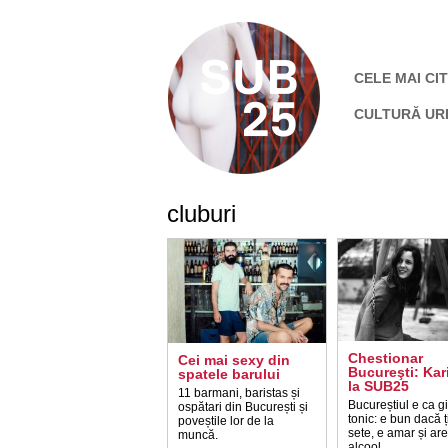
CELE MAI CIT
CULTURĂ UR
cluburi
Chestionar
Cei mai sexy din
Bucureşti: Kar
spatele barului
la SUB25
11 barmani, baristas și
Bucureștiul e ca g
ospătari din București și
tonic: e bun dacă ț
poveștile lor de la
sete, e amar și are
muncă.
alcool.