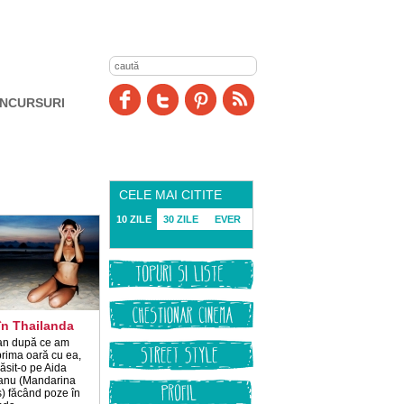
NCURSURI
CELE MAI CITITE
10 ZILE
30 ZILE
EVER
în Thailanda
an după ce am
prima oară cu ea,
ăsit-o pe Aida
anu (Mandarina
) făcând poze în