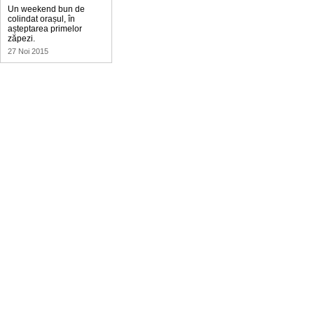
Un weekend bun de
colindat orașul, în
așteptarea primelor
zăpezi.
27 Noi 2015