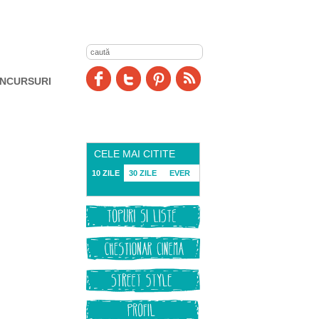
NCURSURI
CELE MAI CITITE
10 ZILE
30 ZILE
EVER