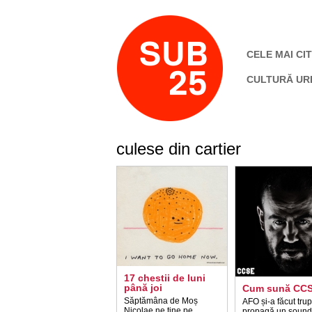
CELE MAI CIT
CULTURĂ UR
culese din cartier
17 chestii de luni
până joi
Cum sună CC
Săptămâna de Moș
AFO și-a făcut trup
Nicolae ne ține pe
propagă un sound 