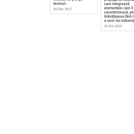
drumuri.
care integrează
elementele care îl
04 Dec 2017
caracterizează, pl
îmbrățișarea fără 
a unor noi influenț
20 Oct 2015