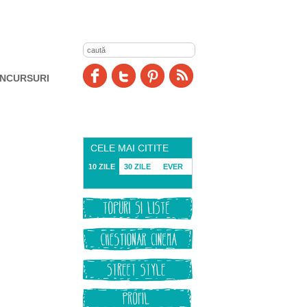
NCURSURI
CELE MAI CITITE
10 ZILE
30 ZILE
EVER