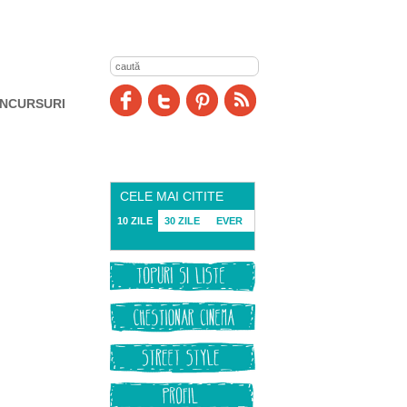
NCURSURI
CELE MAI CITITE
10 ZILE
30 ZILE
EVER