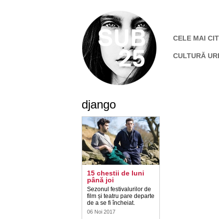
CELE MAI CIT
CULTURĂ UR
django
15 chestii de luni
până joi
Sezonul festivalurilor de
film și teatru pare departe
de a se fi încheiat.
06 Noi 2017