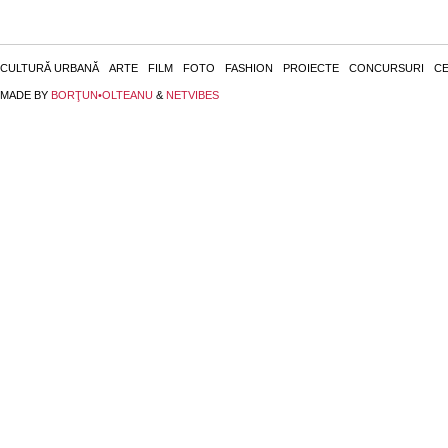
CULTURĂ URBANĂ
ARTE
FILM
FOTO
FASHION
PROIECTE
CONCURSURI
CE
MADE BY
BORŢUN•OLTEANU
&
NETVIBES