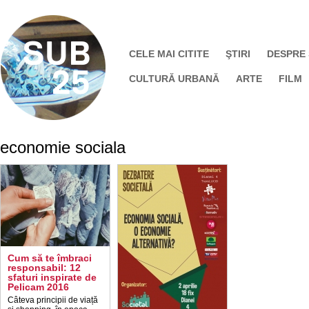
CELE MAI CITITE
ŞTIRI
DESPRE
CULTURĂ URBANĂ
ARTE
FILM
economie sociala
Cum să te îmbraci
responsabil: 12
sfaturi inspirate de
Pelicam 2016
Câteva principii de viață