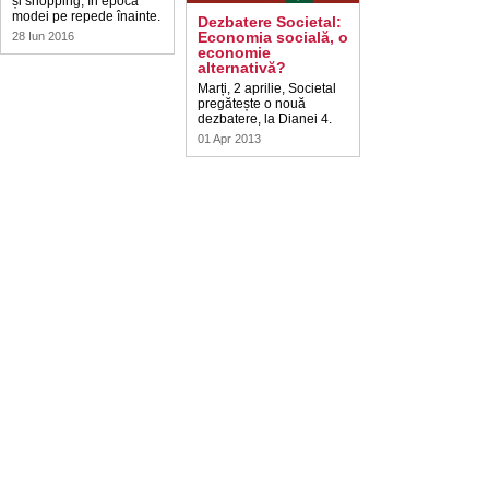
și shopping, în epoca
modei pe repede înainte.
Dezbatere Societal:
Economia socială, o
28 Iun 2016
economie
alternativă?
Marți, 2 aprilie, Societal
pregătește o nouă
dezbatere, la Dianei 4.
01 Apr 2013