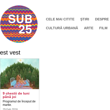
CELE MAI CITITE
ŞTIRI
DESPRE
CULTURĂ URBANĂ
ARTE
FILM
est vest
9 chestii de luni
până joi
Programul de început de
martie.
29 Feb 2016