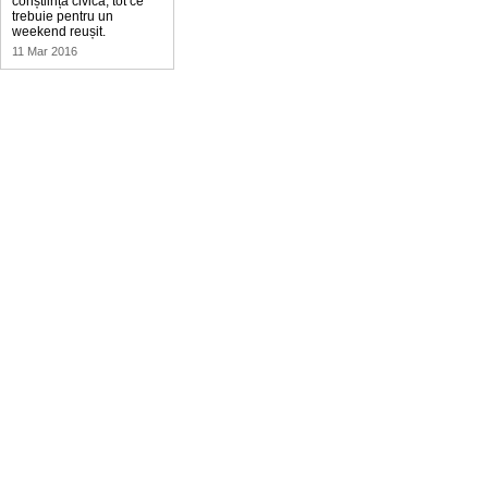
conștiință civică, tot ce
trebuie pentru un
weekend reușit.
11 Mar 2016