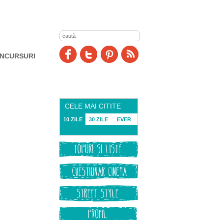
NCURSURI
CELE MAI CITITE
10 ZILE
30 ZILE
EVER