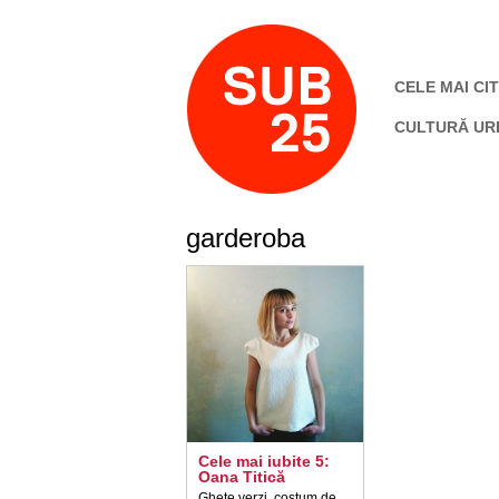
CELE MAI CIT
CULTURĂ UR
garderoba
Cele mai iubite 5:
Oana Titică
Ghete verzi, costum de