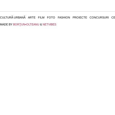
CULTURĂ URBANĂ
ARTE
FILM
FOTO
FASHION
PROIECTE
CONCURSURI
CE
MADE BY
BORŢUN•OLTEANU
&
NETVIBES