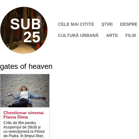
CELE MAI CITITE
ŞTIRI
DESPRE
CULTURĂ URBANĂ
ARTE
FILM
gates of heaven
Chestionar cinema:
Flavia Dima
Critic de film pentru
Acoperișul de Sticlă și
co-selecționeră la Filmul
de Piatra. În timpul liber,