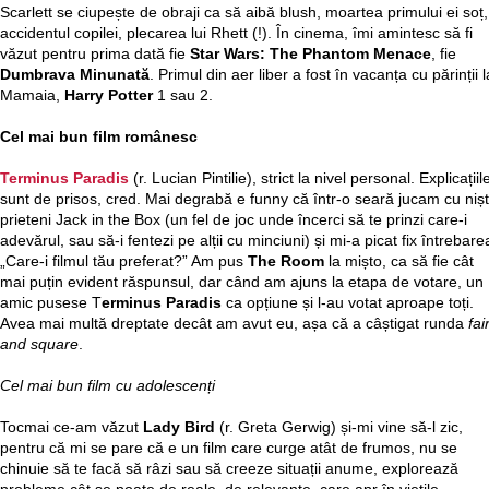
Scarlett se ciupește de obraji ca să aibă blush, moartea primului ei soț,
accidentul copilei, plecarea lui Rhett (!). În cinema, îmi amintesc să fi
văzut pentru prima dată fie
Star Wars: The Phantom Menace
, fie
Dumbrava Minunată
. Primul din aer liber a fost în vacanța cu părinții l
Mamaia,
Harry Potter
1 sau 2.
Cel mai bun film românesc
Terminus Paradis
(r. Lucian Pintilie), strict la nivel personal. Explicațiil
sunt de prisos, cred. Mai degrabă e funny că într-o seară jucam cu niș
prieteni Jack in the Box (un fel de joc unde încerci să te prinzi care-i
adevărul, sau să-i fentezi pe alții cu minciuni) și mi-a picat fix întrebare
„Care-i filmul tău preferat?” Am pus
The Room
la mișto, ca să fie cât
mai puțin evident răspunsul, dar când am ajuns la etapa de votare, un
amic pusese T
erminus Paradis
ca opțiune și l-au votat aproape toți.
Avea mai multă dreptate decât am avut eu, așa că a câștigat runda
fai
and square
.
Cel mai bun film cu adolescenți
Tocmai ce-am văzut
Lady Bird
(r. Greta Gerwig) și-mi vine să-l zic,
pentru că mi se pare că e un film care curge atât de frumos, nu se
chinuie să te facă să râzi sau să creeze situații anume, explorează