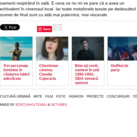
oamenii respirând în sală. E ceva ce nu mi se pare că a avea un
echivalent în cinemaul local. Iar toate metaforele țesute pe dedesubtul
scenei de final sunt cu atât mai puternice, mai viscerale.
Save
Trei personaje
Chestionar
Bine aţi venit,
Outfitul de
feminine în
cinema:
suntem în anii
party
căutarea iubirii
Claudia
1990-1992,
adevărate
Cojocariu
SIDA omoară
oameni
CULTURĂ URBANĂ
ARTE
FILM
FOTO
FASHION
PROIECTE
CONCURSURI
CE
MADE BY
BORŢUN•OLTEANU
&
NETVIBES