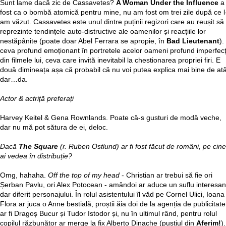
Sunt lame dacă zic de Cassavetes?
A Woman Under the Influence
a
fost ca o bombă atomică pentru mine, nu am fost om trei zile după ce l
am văzut. Cassavetes este unul dintre puținii regizori care au reușit să
reprezinte tendințele auto-distructive ale oamenilor și reacțiile lor
nestăpânite (poate doar Abel Ferrara se apropie, în
Bad Lieutenant
).
ceva profund emoționant în portretele acelor oameni profund imperfecț
din filmele lui, ceva care invită inevitabil la chestionarea propriei firi. E
două dimineața așa că probabil că nu voi putea explica mai bine de atâ
dar…da.
Actor & actriță preferați
Harvey Keitel & Gena Rownlands. Poate că-s gusturi de modă veche,
dar nu mă pot sătura de ei, deloc.
Dacă
The Square
(r. Ruben Östlund) ar fi fost făcut de români, pe cine
ai vedea în distribuție?
Omg, hahaha.
Off the top of my head
- Christian ar trebui să fie ori
Șerban Pavlu, ori Alex Potocean - amândoi ar aduce un suflu interesan
dar diferit personajului. În rolul asistentului îl văd pe Cornel Ulici, Ioana
Flora ar juca o Anne bestială, proștii ăia doi de la agenția de publicitate
ar fi Dragoș Bucur și Tudor Istodor și, nu în ultimul rând, pentru rolul
copilul răzbunător ar merge la fix Alberto Dinache (puștiul din
Aferim!
).