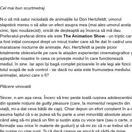
Cel mai bun scurtmetraj
N-o să mă satur niciodată de animațiile lui Don Hertzfeldt; umorul
slapstick mereu o să aibe un efect asupra mea (mai ales umorul acela
cinic, tipic nouăzecist), oricât de deșteaptă aș încerca să mă dau.
Preferatul-preferat dintre ele este
The Animation Show
- un triptic ca
a fost inițial conceput drept un micuț trailer care să fie dat în cadrul un
maratoane nocturne de animație. Aici, Hertzfeldt ia peste picior
totalmente obieceiurile pe care le atașăm experienței cinematografice ș
așteptările noastre în ceea ce privește modul în care funcționează
mediul, în sine. Iar apoi își bagă complet picioarele în ele legi ale fizicii 
totul scapă de sub control - iar dacă nu asta este frumusețea mediului
animației, atunci care o fi?
Plăcere vinovată
Sincer, n-am așa ceva. Încerc să trec peste toată rușinea adolescentin
din spatele noțiunii de
guilty pleasure
(care, la momentul respectiv din
viață, mi-a dat ceva bătăi de cap). Chiar depun un efort conștient în a-
asuma faptul că s-ar putea să fiu parte a unei minorități absolute atunc
când aleg să-mi placă un film și susțin asta cu voce tare (sau o carte, 
formație sau orice în materie de gusturi) și să-mi zic că n-ar trebui să-
fie rușine cu cine sunt. Și că dacă cineva se apucă să râdă de mine