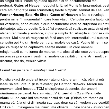
un singur titlu). Poate aș putea spune aici de documentarul meu
preferat,
Gates of Heaven
: debutul lui Errol Morris în lung-metraj, pes
care am dat grație unui scurtmetraj foarte simpatic semnat de Les Blan
Werner Herzog Eats His Shoe
.
Gates of Heaven
a fost o revelație
pentru mine, în momentul în care l-am văzut. Cel puțin pentru faptul că
nu văzusem, până atunci, niciun documentar care să surprindă cu atât
delicatețe, atât de poetic fără să își propună să realizeze asta strict pri
alegeri regizorale și estetice, ci pur și simplu din situațiile surprinse - m
cucerit. Mai ales că reușește să facă asta prin intermediul unui subiect
cel puțin
quirky
: cimitirele pentru animalele de casă. Puține filme mi se
par că reușesc să captureze esența modului în care oamenii
relaționează cu noțiunea de moarte, mai ales că aici este vorba despr
un proces prin care investim animalele cu calități umane. Ar fi mult de
discutat, dar da, trebuie văzut.
Primul film pe care îți amintești să-l fi văzut
Nu știu exact de unde să încep - atunci când eram mică, părinții mă
lăsau să stau ore în șir la televizor, pe Cartoon Network. Mereu mă
enervam când începea TCM și dispăreau desenele, dar uneori
rămâneam pe canal. Așa am văzut
Vrăjitorul din Oz
și
Pe aripile
vântului
, de care îmi amintesc destul de clar. (Odată am rămas cu
mama până la cinci dimineața sau așa, doar ca să-l vedem cap-coadă)
Chit că nu înțelegeam mai nimic, mă obsedau unele scene - atunci câ