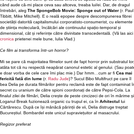
când aude că-mi place ceva sau altceva, treaba lui/ei. Dar, de dragul
întrebări, aleg
The SpongeBob Movie: Sponge out of Water
(r. Paul
Tibbitt, Mike Mitchell). E o reală epopee despre descompunerea fibrei
societății datorită capitalismului corporatisto-consumerist, cu elemente
de știința moleculară, încălcări ale continuului spațio-temporal și
dimensional, cât și referințe către divinitate transcedentală. (Vă las aici
cronica
prietenei mele bune, Iulia Vlad.)
Ce film ai transforma într-un horror?
Mi se pare că majoritatea filmelor sunt de fapt horror prin substratul lor
atâta tot că nu respectă neapărat canonul estetic al genului. (Sau poat
e doar vorba de cele care îmi plac mie.) Dar hmm…cum ar fi
Cea mai
fericită fată din lume
(r.
Radu Jude
)? Sucul Bibo Multifruct pe care îl
bea Delia pe durata filmărilor pentru reclamă este de fapt contaminat î
secret cu uranium de către spioni coordonați de către Pepsi-Cola. La
finalul zilei de filmări, Delia crește de peste cincizeci de ori în mărime și
Loganul Break fuzionează organic cu trupul ei, ca în
Arhitectul
lui
Cărtărescu. După ce își mânâcă părinții de vii, Delia distruge treptat
Bucureștiul. Bombardel este unicul supraviețuitor al masacrului.
Regizor preferat