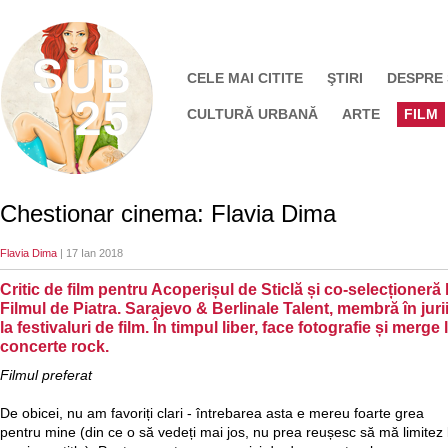
CELE MAI CITITE
ŞTIRI
DESPRE
CULTURĂ URBANĂ
ARTE
FILM
Chestionar cinema: Flavia Dima
Flavia Dima
| 17 Ian 2018
Critic de film pentru Acoperișul de Sticlă și co-selecționeră 
Filmul de Piatra. Sarajevo & Berlinale Talent, membră în juri
la festivaluri de film. În timpul liber, face fotografie și merge 
concerte rock.
Filmul preferat
De obicei, nu am favoriți clari - întrebarea asta e mereu foarte grea
pentru mine (din ce o să vedeți mai jos, nu prea reușesc să mă limitez 