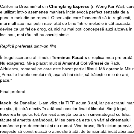
California Dreamin’-ul din
Chungking Express
(r. Wong Kar Wai), car
e utilizat într-o asemenea manieră încât evocă perfect senzația de a
pune o melodie pe repeat. O senzație care înseamnă să te regăsești,
mai mult sau mai puțin naiv, atât de bine într-o melodie încât aceasta
devine ca un fel de drog, că nici nu mai poți concepesă auzi altceva în
loc, sau, mai rău, să nu asculți nimic.
Replică preferată dintr-un film
Întregul scenariu al filmului
Terminus Paradis
e replica mea preferată.
Nu exagerez. Mi-a plăcut mult și
Amantul Colivăresei
de Radu
Aldulescu, romanul pe care este bazat parțial filmul. Mă opresc la Mitu:
„Porcul e fratele omului mă, așa că hai sictir, să trăiești o mie de ani,
pace.”
Final preferat
Iacob
, de Daneliuc. L-am văzut la TIFF acum 3 ani, iar pe ecranul mar
nu știu, îți intră efectiv în adâncul oaselor finalul filmului. Simți frigul,
trecerea timpului, tot. Am ieșit amețită toată din cinematograf cu Iulia,
tăcute și amețite amândouă. Mi se pare că este un vârf al cinemaului
românesc pre-decembrist și nu numai. Vine brusc, fără niciun preaviz, 
reușește să construiască o atmosferă atât de tensionată încât abia auz