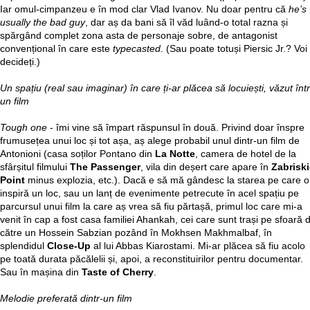
Iar omul-cimpanzeu e în mod clar Vlad Ivanov. Nu doar pentru că
he’s
usually the bad guy
, dar aș da bani să îl văd luând-o total razna și
spărgând complet zona asta de personaje sobre, de antagonist
convențional în care este
typecasted
. (Sau poate totuși Piersic Jr.? Voi
decideți.)
Un spațiu (real sau imaginar) în care ți-ar plăcea să locuiești, văzut într
un film
Tough one
- îmi vine să împart răspunsul în două. Privind doar înspre
frumusețea unui loc și tot așa, aș alege probabil unul dintr-un film de
Antonioni (casa soților Pontano din
La Notte
, camera de hotel de la
sfârșitul filmului
The Passenger
, vila din deșert care apare în
Zabriski
Point
minus explozia, etc.). Dacă e să mă gândesc la starea pe care o
inspiră un loc, sau un lanț de evenimente petrecute în acel spațiu pe
parcursul unui film la care aș vrea să fiu părtașă, primul loc care mi-a
venit în cap a fost casa familiei Ahankah, cei care sunt trași pe sfoară 
către un Hossein Sabzian pozând în Mokhsen Makhmalbaf, în
splendidul
Close-Up
al lui Abbas Kiarostami. Mi-ar plăcea să fiu acolo
pe toată durata păcălelii și, apoi, a reconstituirilor pentru documentar.
Sau în mașina din
Taste of Cherry
.
Melodie preferată dintr-un film