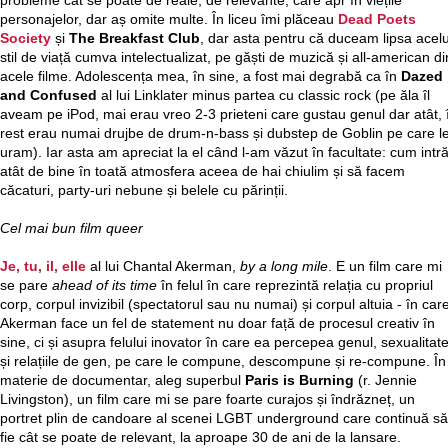
probleme cât se poate de reale, de relevante, care apr în viețile
personajelor, dar aș omite multe. În liceu îmi plăceau
Dead Poets
Society
și
The Breakfast Club
, dar asta pentru că duceam lipsa acelu
stil de viață cumva intelectualizat, pe găști de muzică și all-american di
acele filme. Adolescența mea, în sine, a fost mai degrabă ca în
Dazed
and Confused
al lui Linklater minus partea cu classic rock (pe ăla îl
aveam pe iPod, mai erau vreo 2-3 prieteni care gustau genul dar atât, 
rest erau numai drujbe de drum-n-bass și dubstep de Goblin pe care l
uram). Iar asta am apreciat la el când l-am văzut în facultate: cum intr
atât de bine în toată atmosfera aceea de hai chiulim și să facem
căcaturi, party-uri nebune și belele cu părinții.
Cel mai bun film queer
Je, tu, il, elle
al lui Chantal Akerman,
by a long mile
. E un film care mi
se pare
ahead of its time
în felul în care reprezintă relația cu propriul
corp, corpul invizibil (spectatorul sau nu numai) și corpul altuia - în car
Akerman face un fel de statement nu doar față de procesul creativ în
sine, ci și asupra felului inovator în care ea percepea genul, sexualitat
și relațiile de gen, pe care le compune, descompune și re-compune. În
materie de documentar, aleg superbul
Paris is Burning
(r. Jennie
Livingston), un film care mi se pare foarte curajos și îndrăzneț, un
portret plin de candoare al scenei LGBT underground care continuă să
fie cât se poate de relevant, la aproape 30 de ani de la lansare.