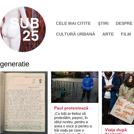
CELE MAI CITITE
ŞTIRI
DESPRE
CULTURĂ URBANĂ
ARTE
FILM
generatie
Paul protestează
„Cu toții ar trebui să
protestăm, pașnic, în
stilul nostru, pentru a
avea o voce și pentru a
Viaţa după
trăi viața pe care o