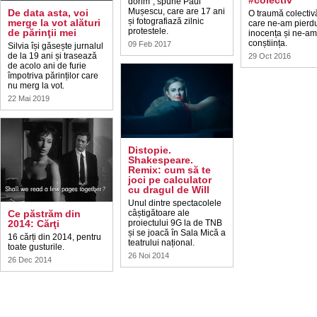
#colectiv
dorim”, spune Paul
Mușescu, care are 17 ani
De data asta, voi
O traumă colectiv
și fotografiază zilnic
merge la vot alături
care ne-am pierd
protestele.
de părinţii mei
inocența și ne-am
conștiința.
09 Feb 2017
Silvia își găsește jurnalul
de la 19 ani și trasează
29 Oct 2016
de acolo ani de furie
împotriva părinților care
nu merg la vot.
22 Mai 2019
Distopie.
Shakespeare.
Remix: cum să te
joci pe calculator
cu dragul de Will
Unul dintre spectacolele
Ce păstrăm din
câștigătoare ale
2014: Cărţi
proiectului 9G la de TNB
și se joacă în Sala Mică a
16 cărți din 2014, pentru
teatrului național.
toate gusturile.
26 Noi 2014
26 Dec 2014