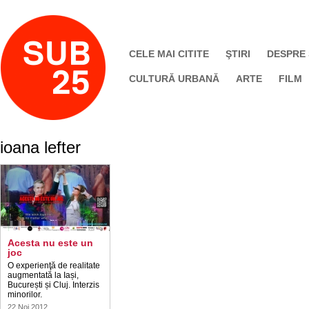
CELE MAI CITITE
ŞTIRI
DESPRE
CULTURĂ URBANĂ
ARTE
FILM
ioana lefter
Acesta nu este un
joc
O experienţă de realitate
augmentată la Iași,
București și Cluj. Interzis
minorilor.
22 Noi 2012