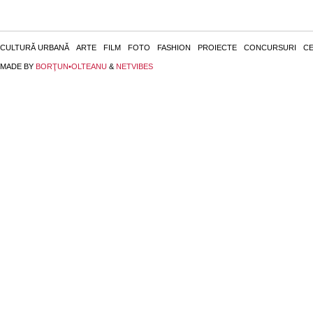
CULTURĂ URBANĂ
ARTE
FILM
FOTO
FASHION
PROIECTE
CONCURSURI
CE
MADE BY
BORŢUN•OLTEANU
&
NETVIBES