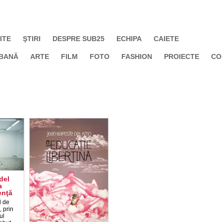
ITE
ŞTIRI
DESPRE SUB25
ECHIPA
CAIETE
BANĂ
ARTE
FILM
FOTO
FASHION
PROIECTE
CO
del
a
enţă
l de
, prin
ul