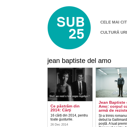
CELE MAI CIT
CULTURĂ UR
jean baptiste del amo
Jean Baptiste 
Ce păstrăm din
Amo: corpul c
2014: Cărţi
armă de rezist
16 cărți din 2014, pentru
Și-a trimis romanu
toate gusturile.
debut la Gallimard
poștă. A luat premi
26 Dec 2014