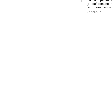
Goncourt pentru d
și, două romane m
târziu, și-a găsit v
27 Noi 2014