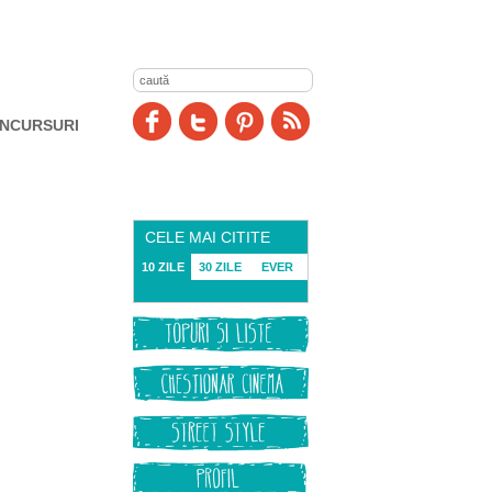
NCURSURI
CELE MAI CITITE
10 ZILE
30 ZILE
EVER