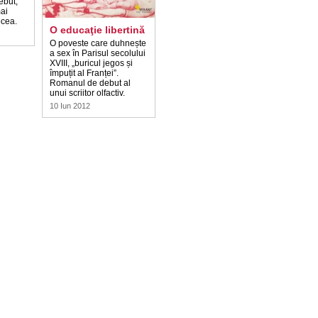
ebut,
ai
ocea.
O educaţie libertină
O poveste care duhnește
a sex în Parisul secolului
XVIII, „buricul jegos și
împuțit al Franței”.
Romanul de debut al
unui scriitor olfactiv.
10 Iun 2012