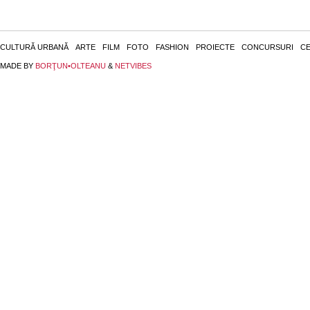
CULTURĂ URBANĂ
ARTE
FILM
FOTO
FASHION
PROIECTE
CONCURSURI
CE
MADE BY
BORŢUN•OLTEANU
&
NETVIBES