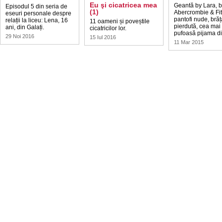
Eu şi cicatricea mea
Geantă by Lara, b
Episodul 5 din seria de
(1)
Abercrombie & Fit
eseuri personale despre
pantofi nude, brăț
relații la liceu: Lena, 16
11 oameni și poveștile
pierdută, cea mai
ani, din Galați.
cicatricilor lor.
pufoasă pijama d
29 Noi 2016
15 Iul 2016
11 Mar 2015