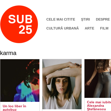
CELE MAI CITITE
ŞTIRI
DESPRE
CULTURĂ URBANĂ
ARTE
FILM
karma
Cele mai iubit
Alexandra
Un loc liber în
Ştefănescu
autobuz