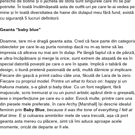
pereche de botine și o jachetă de stofă sunt singurele care mi se par
potrivite. În toată învălmășeală asta de outfit-uri pe care le-ai vedea pe
mine și în toată diversitatea de haine din dulapul meu fără fund, există
cu siguranță 5 lucruri definitorii.
Geanta “baby blue”
Doamne, tare mi-e dragă geanta asta. Cred că face parte din categori
obiectelor pe care le-aș purta nonstop dacă nu m-aș teme să las
impresia că altceva nu mai am în dulap. Pe lângă faptul că e de pânză
e ultra-încăpătoare și merge la orice, sunt extrem de atașată de ea în
special datorită poveștii pe care o are în spate. Implică o tabără de
design, o bună prietenă pasionată de artă, multă dărnicie și implicare.
Fiecare din gașcă a primit cadou câte una, făcută de Lara de la zero.
Fiecare cu propriul model. Printre un
what to focus on: happy
și un
hakuna matata
, s-a găsit și
baby blue
. Cu un font neglijent, fără
majuscule, scris tremurat și cu un punct artistic apărut dintr-o greșeală
iese o imperfecțiune pe care eu o ador. Evocă multe, printre care una
din piesele mele preferate, în care Archy [Marshall] își descrie idealul
feminin prin
Baby Blue
,
because it was the tone of everything I felt at
that time
. E și culoarea amintirilor mele de vara trecută, așa că port
geanta asta mereu cu plăcere, simt că îmi aduce aproape acele
momente, oricât de departe ar fi ele.