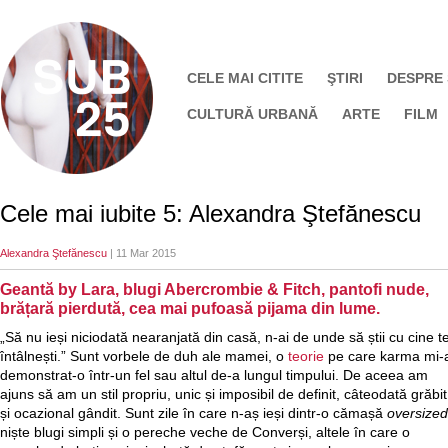
CELE MAI CITITE
ŞTIRI
DESPRE
CULTURĂ URBANĂ
ARTE
FILM
Cele mai iubite 5: Alexandra Ştefănescu
Alexandra Ştefănescu
| 11 Mar 2015
Geantă by Lara, blugi Abercrombie & Fitch, pantofi nude,
brățară pierdută, cea mai pufoasă pijama din lume.
„Să nu ieși niciodată nearanjată din casă, n-ai de unde să știi cu cine t
întâlnești.” Sunt vorbele de duh ale mamei, o
teorie
pe care karma mi-
demonstrat-o într-un fel sau altul de-a lungul timpului. De aceea am
ajuns să am un stil propriu, unic și imposibil de definit, câteodată grăbit
și ocazional gândit. Sunt zile în care n-aș ieși dintr-o cămașă
oversized
niște blugi simpli și o pereche veche de Converși, altele în care o