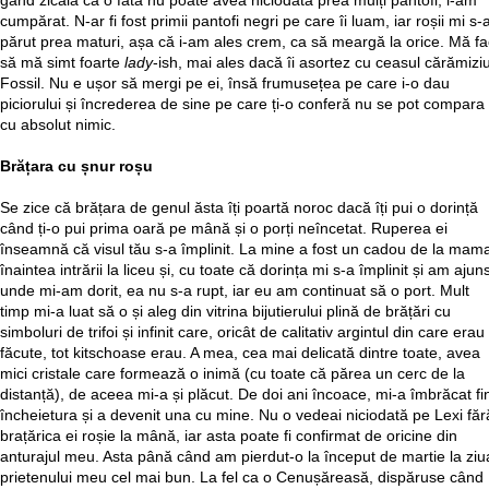
gând zicala că o fată nu poate avea niciodată prea mulți pantofi, i-am
cumpărat. N-ar fi fost primii pantofi negri pe care îi luam, iar roșii mi s-
părut prea maturi, așa că i-am ales crem, ca să meargă la orice. Mă fa
să mă simt foarte
lady
-ish, mai ales dacă îi asortez cu ceasul cărămizi
Fossil. Nu e ușor să mergi pe ei, însă frumusețea pe care i-o dau
piciorului și încrederea de sine pe care ți-o conferă nu se pot compara
cu absolut nimic.
Brățara cu șnur roșu
Se zice că brățara de genul ăsta îți poartă noroc dacă îți pui o dorință
când ți-o pui prima oară pe mână și o porți neîncetat. Ruperea ei
înseamnă că visul tău s-a împlinit. La mine a fost un cadou de la mam
înaintea intrării la liceu și, cu toate că dorința mi s-a împlinit și am ajun
unde mi-am dorit, ea nu s-a rupt, iar eu am continuat să o port. Mult
timp mi-a luat să o și aleg din vitrina bijutierului plină de brățări cu
simboluri de trifoi și infinit care, oricât de calitativ argintul din care erau
făcute, tot kitschoase erau. A mea, cea mai delicată dintre toate, avea
mici cristale care formează o inimă (cu toate că părea un cerc de la
distanță), de aceea mi-a și plăcut. De doi ani încoace, mi-a îmbrăcat fi
încheietura și a devenit una cu mine. Nu o vedeai niciodată pe Lexi făr
brațărica ei roșie la mână, iar asta poate fi confirmat de oricine din
anturajul meu. Asta până când am pierdut-o la început de martie la ziu
prietenului meu cel mai bun. La fel ca o Cenușăreasă, dispăruse când