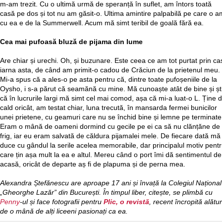
m-am trezit. Cu o ultimă urmă de speranță în suflet, am întors toată
casă pe dos și tot nu am găsit-o. Ultima amintire palpabilă pe care o a
cu ea e de la Summerwell. Acum mă simt teribil de goală fără ea.
Cea mai pufoasă bluză de pijama din lume
Are chiar și urechi. Oh, și buzunare. Este ceea ce am tot purtat prin ca
iarna asta, de când am primit-o cadou de Crăciun de la prietenul meu.
Mi-a spus că a ales-o pe asta pentru că, dintre toate pufoșeniile de la
Oysho, i s-a părut că seamănă cu mine. Mă cunoaște atât de bine și șt
că în lucrurile largi mă simt cel mai comod, așa că mi-a luat-o L. Ține 
cald oricât, am testat chiar, luna trecută, în mansarda fermei bunicilor
unei prietene, cu geamuri care nu se închid bine și lemne pe terminate
Eram o mână de oameni dormind cu gecile pe ei ca să nu clănțăne de
frig, iar eu eram salvată de căldura pijamalei mele. De fiecare dată mă
duce cu gândul la serile acelea memorabile, dar principalul motiv pent
care țin așa mult la ea e altul. Mereu când o port îmi dă sentimentul de
acasă, oricât de departe aș fi de plapuma și de perna mea.
Alexandra Ștefănescu are aproape 17 ani și învață la Colegiul Național
„Gheorghe Lazăr” din București. În timpul liber, citește, se plimbă cu
Penny
-ul și face fotografii pentru
Plic, o revistă
, recent încropită alătur
de o mână de alți liceeni pasionați ca ea.