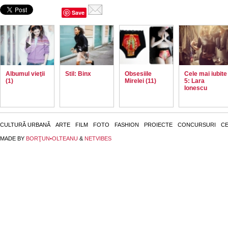
Save
Albumul vieţii
Stil: Binx
Obsesiile
Cele mai iubite
(1)
Mirelei (11)
5: Lara
Ionescu
CULTURĂ URBANĂ
ARTE
FILM
FOTO
FASHION
PROIECTE
CONCURSURI
CE
MADE BY
BORŢUN•OLTEANU
&
NETVIBES