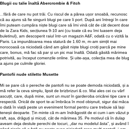
Blugii cu talie înaltă Abercrombie & Fitch
...fără de care nu pot trăi. Cu riscul de a părea ușor snoabă, recunosc
că au ajuns să fie singurii blugi pe care îi port. După ani întregi în care
îmi puteam cumpăra niște blugi care să îmi vină cât de cât decent doa
de la Zara Kids, secțiunea 9-10 ani (cu toate că eu îmi luasem deja
buletinul), am descoperit raiul într-un magazin A&F, odată cu o vizită la
Paris. La impunătoarea mea statură de 1.60 m, m-am simțit mai
norocoasă ca niciodată când am găsit niște blugi croiți parcă pe mine
care, bonus, mă fac să par și un pic mai înaltă. Odată găsită mărimea
potrivită, au început comenzile online. Și uite-așa, colecția mea de blug
a ajuns pe culmile gloriei.
Pantofii nude stiletto Musette
Mi se pare că o pereche de pantofi nu se poate demoda niciodată, și ai
mă refer la ceva simplu, lipsit de brizbrizuri & co. Mai ales cei cu vârf
ascuțit, care, după mine, sunt un
must
în garderoba oricărei tipe care 
respectă. Oricât de sport te-ai îmbrăca în mod obișnuit, sigur dai măca
o dată în viață peste un eveniment formal pentru care trebuie să lași
teneșii deoparte. Țin minte că m-am îndrăgostit de ei cum i-am văzut 
raft, așa, drăguți și micuți, cât de mărimea 35. Pe motivul că în dulap
aveam deja destule perechi de tocuri, „dar nu modelul ăsta”, și având 