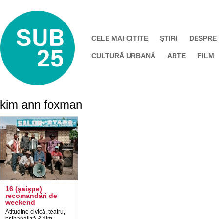
CELE MAI CITITE
ŞTIRI
DESPRE
CULTURĂ URBANĂ
ARTE
FILM
kim ann foxman
16 (şaişpe)
recomandări de
weekend
Atitudine civică, teatru,
psihanaliză & film,