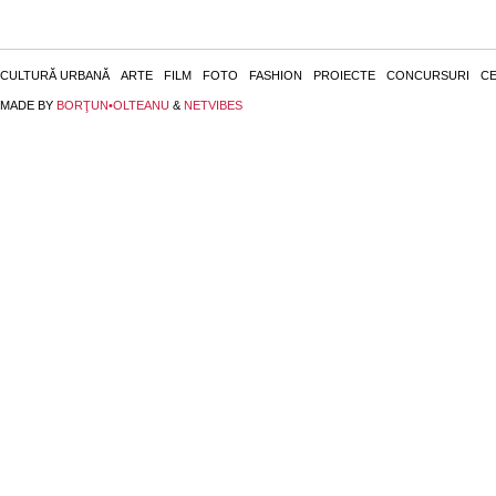
CULTURĂ URBANĂ
ARTE
FILM
FOTO
FASHION
PROIECTE
CONCURSURI
CE
MADE BY
BORŢUN•OLTEANU
&
NETVIBES