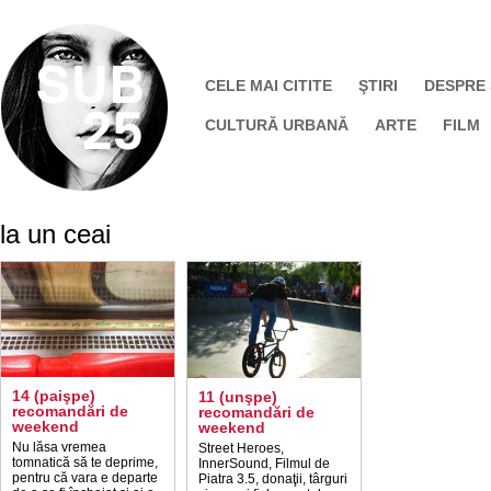
CELE MAI CITITE
ŞTIRI
DESPRE
CULTURĂ URBANĂ
ARTE
FILM
la un ceai
14 (paişpe)
11 (unşpe)
recomandări de
recomandări de
weekend
weekend
Nu lăsa vremea
Street Heroes,
tomnatică să te deprime,
InnerSound, Filmul de
pentru că vara e departe
Piatra 3.5, donaţii, târguri