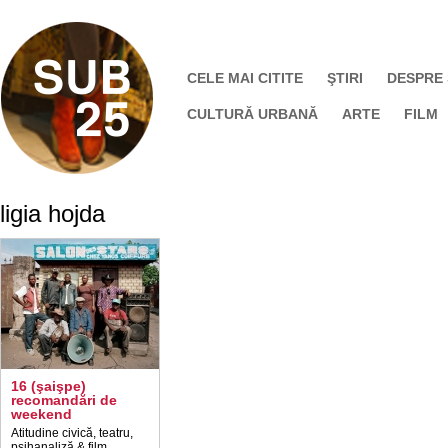
CELE MAI CITITE
ŞTIRI
DESPRE
CULTURĂ URBANĂ
ARTE
FILM
ligia hojda
16 (şaişpe)
recomandări de
weekend
Atitudine civică, teatru,
psihanaliză & film,