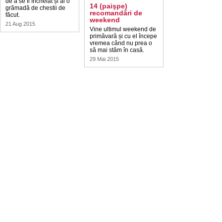
de a se fi încheiat și ai o
14 (paişpe)
grămadă de chestii de
recomandări de
făcut.
weekend
21 Aug 2015
Vine ultimul weekend de
primăvară și cu el începe
vremea când nu prea o
să mai stăm în casă.
29 Mai 2015