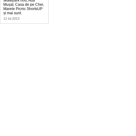
skatepark nou, Ada
Mușat, Casa de pe Chei,
Marele Picnic ShortsUP
și mai sunt.
12 Iul 2013