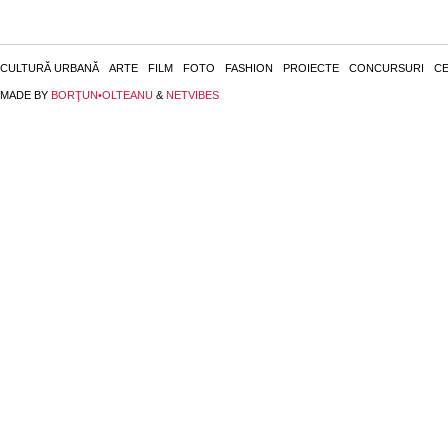
CULTURĂ URBANĂ
ARTE
FILM
FOTO
FASHION
PROIECTE
CONCURSURI
CE
MADE BY
BORŢUN•OLTEANU
&
NETVIBES