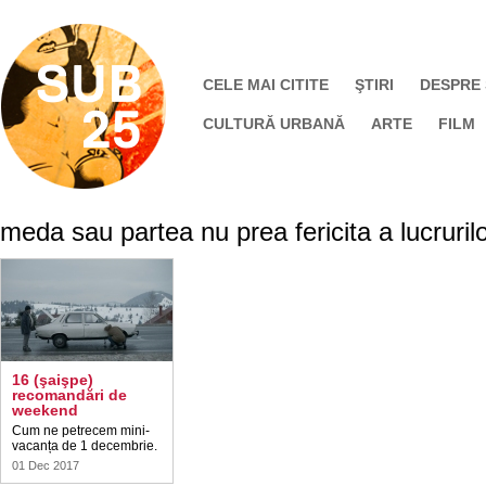
CELE MAI CITITE
ŞTIRI
DESPRE
CULTURĂ URBANĂ
ARTE
FILM
meda sau partea nu prea fericita a lucruril
16 (şaişpe)
recomandări de
weekend
Cum ne petrecem mini-
vacanța de 1 decembrie.
01 Dec 2017