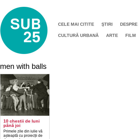
CELE MAI CITITE
ŞTIRI
DESPRE
CULTURĂ URBANĂ
ARTE
FILM
men with balls
10 chestii de luni
până joi
Primele zile din iulie vă
așteaptă cu proiecții de