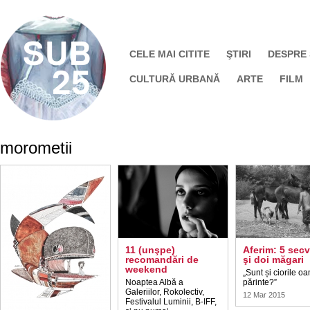
CELE MAI CITITE
ŞTIRI
DESPRE
CULTURĂ URBANĂ
ARTE
FILM
morometii
11 (unşpe)
Aferim: 5 sec
recomandări de
şi doi măgari
weekend
„Sunt și ciorile o
Noaptea Albă a
părinte?”
Galeriilor, Rokolectiv,
12 Mar 2015
Festivalul Luminii, B-IFF,