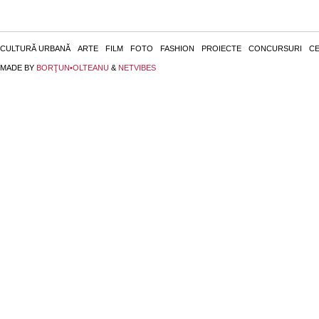
CULTURĂ URBANĂ
ARTE
FILM
FOTO
FASHION
PROIECTE
CONCURSURI
CE
MADE BY
BORŢUN•OLTEANU
&
NETVIBES