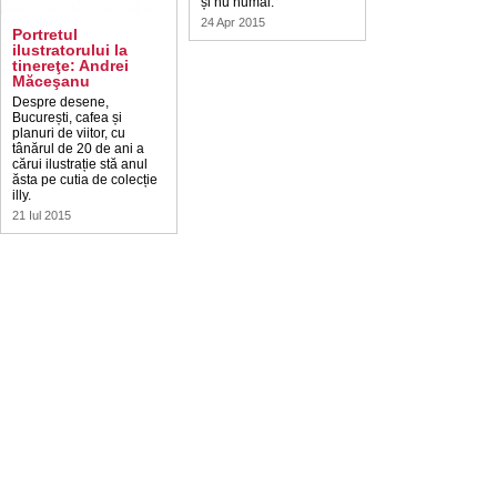
și nu numai.
24 Apr 2015
Portretul
ilustratorului la
tinereţe: Andrei
Măceşanu
Despre desene,
București, cafea și
planuri de viitor, cu
tânărul de 20 de ani a
cărui ilustrație stă anul
ăsta pe cutia de colecție
illy.
21 Iul 2015