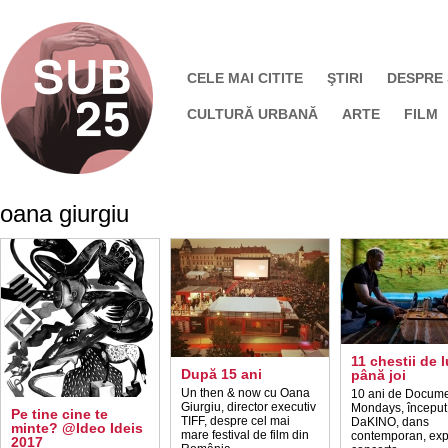
CELE MAI CITITE
ŞTIRI
DESPRE
CULTURĂ URBANĂ
ARTE
FILM
oana giurgiu
11 chestii de l
După 15 ani
până joi
Un then & now cu Oana
10 ani de Docume
Giurgiu, director executiv
Mondays, început
Pe tine cine te
TIFF, despre cel mai
DaKINO, dans
minte? @Ideo Ideis
mare festival de film din
contemporan, expo
2017