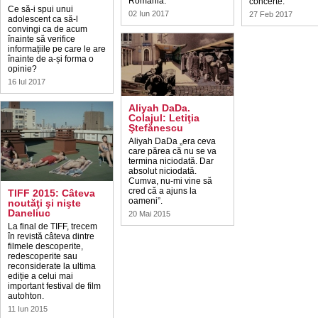
România.
concerte.
Ce să-i spui unui
02 Iun 2017
27 Feb 2017
adolescent ca să-l
convingi ca de acum
înainte să verifice
informațiile pe care le are
înainte de a-și forma o
opinie?
16 Iul 2017
Aliyah DaDa.
Colajul: Letiţia
Ştefănescu
Aliyah DaDa „era ceva
care părea că nu se va
termina niciodată. Dar
absolut niciodată.
Cumva, nu-mi vine să
cred că a ajuns la
TIFF 2015: Câteva
oameni”.
noutăţi şi nişte
Daneliuc
20 Mai 2015
La final de TIFF, trecem
în revistă câteva dintre
filmele descoperite,
redescoperite sau
reconsiderate la ultima
ediție a celui mai
important festival de film
autohton.
11 Iun 2015