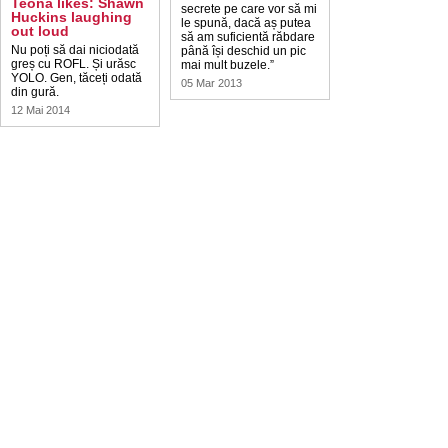
Teona likes: Shawn
secrete pe care vor să mi
Huckins laughing
le spună, dacă aș putea
out loud
să am suficientă răbdare
Nu poți să dai niciodată
până își deschid un pic
greș cu ROFL. Și urăsc
mai mult buzele.”
YOLO. Gen, tăceți odată
05 Mar 2013
din gură.
12 Mai 2014