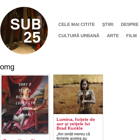
CELE MAI CITITE
ŞTIRI
DESPRE
CULTURĂ URBANĂ
ARTE
FILM
omg
Lumina, foiţele de
aur şi zeiţele lui
Brad Kunkle
„Am simțit mereu că
femeile acelea au