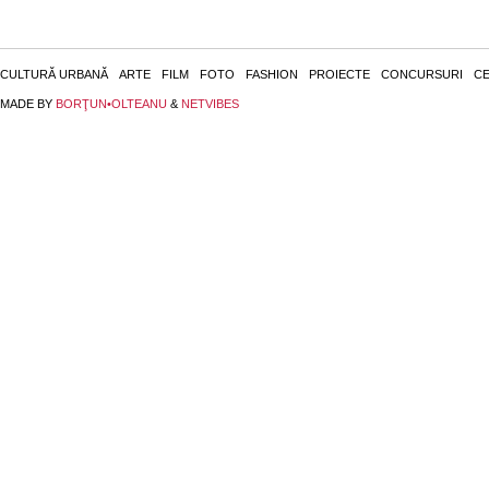
CULTURĂ URBANĂ
ARTE
FILM
FOTO
FASHION
PROIECTE
CONCURSURI
CE
MADE BY
BORŢUN•OLTEANU
&
NETVIBES