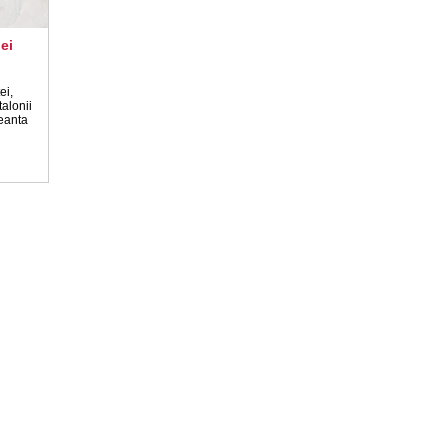
ei
ei,
alonii
eanta