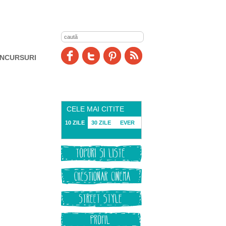
NCURSURI
CELE MAI CITITE
10 ZILE
30 ZILE
EVER