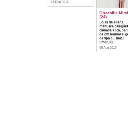
16 Dec 2016
Obsesiile Mirel
(24)
Solzii de sirenă,
mănușile călugăriț
cămașa etică, pant
de om normal și g
de tipă cu simțul
umorului.
08 Aug 2015