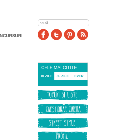
NCURSURI
CELE MAI CITITE
10 ZILE
30 ZILE
EVER