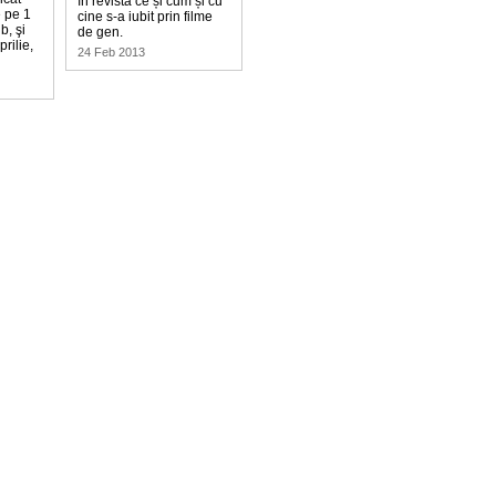
în revistă ce și cum și cu
e pe 1
cine s-a iubit prin filme
b, şi
de gen.
rilie,
24 Feb 2013