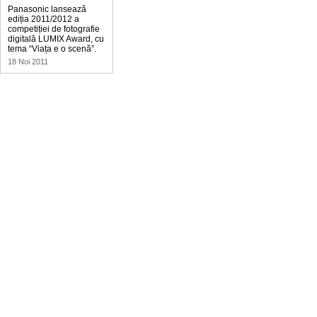
Panasonic lansează
ediția 2011/2012 a
competiției de fotografie
digitală LUMIX Award, cu
tema “Viața e o scenă”.
18 Noi 2011