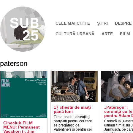
CELE MAI CITITE
ŞTIRI
DESPRE
CULTURĂ URBANĂ
ARTE
FILM
paterson
17 chestii de marţi
„Paterson”,
până luni
coroniţă cu fel
pentru Adam D
Filme, teatru, discuții și
party-uri pentru cei care
Cronică la „Pater
Cineclub FILM
se pregătesc de
ultimul film al lui 
MENU: Permanent
Valentine's și pentru cei
Jarmusch, pe car
Vacation (r. Jim