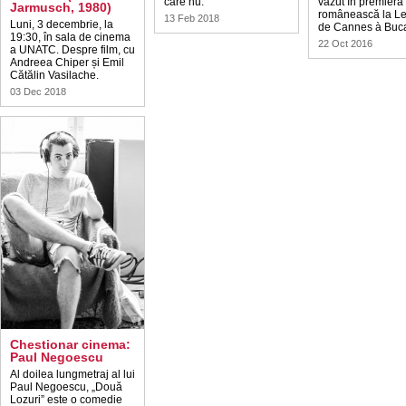
care nu.
văzut în premieră
Jarmusch, 1980)
românească la Le
13 Feb 2018
Luni, 3 decembrie, la
de Cannes à Buca
19:30, în sala de cinema
22 Oct 2016
a UNATC. Despre film, cu
Andreea Chiper și Emil
Cătălin Vasilache.
03 Dec 2018
Chestionar cinema:
Paul Negoescu
Al doilea lungmetraj al lui
Paul Negoescu, „Două
Lozuri” este o comedie