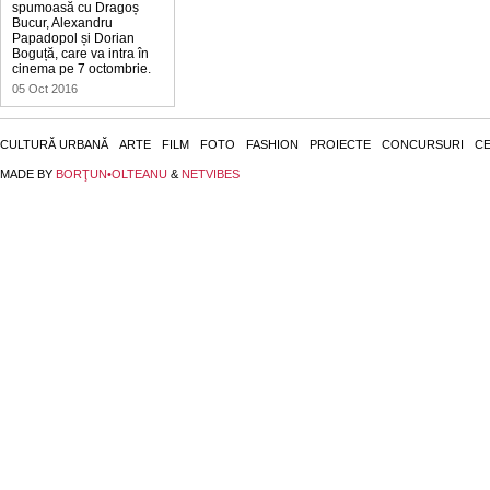
spumoasă cu Dragoș
Bucur, Alexandru
Papadopol și Dorian
Boguță, care va intra în
cinema pe 7 octombrie.
05 Oct 2016
CULTURĂ URBANĂ
ARTE
FILM
FOTO
FASHION
PROIECTE
CONCURSURI
CE
MADE BY
BORŢUN•OLTEANU
&
NETVIBES