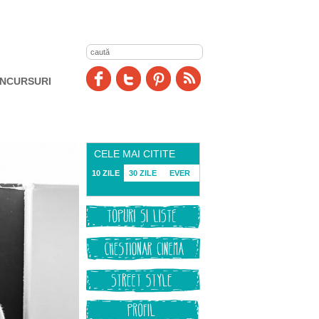
NCURSURI
CELE MAI CITITE
10 ZILE
30 ZILE
EVER