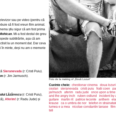
televizor sau pe video (pentru că
buie să fi fost vreun film animat.
nema știu sigur că am fost prima
 Mohican
. Mi-a fost destul de greu
repede subtitrările, așa că am
ictisit la un moment dat. Dar ceva
i în minte, deși nu am o memorie
 că
Sieranevada
(r: Cristi Puiu).
on
(r: Jim Jarmusch).
Foto de la making of „Două Lozuri”
Cuvinte cheie:
chestionar cinema
doua lozuri
ceylan
sieranevada
cristi puiu
fratii coen
pa
jarmusch
aferim
radu jude
once upon a time
ului Lăzărescu
(r: Cristi Puiu),
and the angry inch
ruben ostlund
incident by
că),
Aferim!
(r: Radu Jude) și
guitare
martin rit
patrice leconte
anthem
el
krause
ca o umbra de nor
telefon in strainatat
lumea e a mea
nicolae constantin tanase
fil
tati