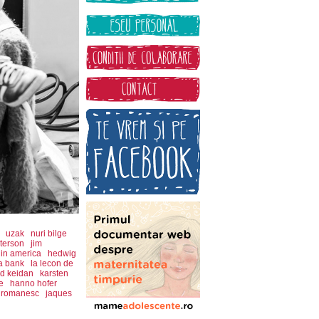
uzak
nuri bilge
terson
jim
 in america
hedwig
 a bank
la lecon de
ad keidan
karsten
e
hanno hofer
m romanesc
jaques