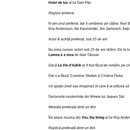
Hotel de lux
al lui Dan Pița.
Regizor preferat
N-am unul preferat, dar îi urmăresc pe câțiva: Nuri 
Roy Andersson, Aki Kaurismäki, Jim Jarmusch, frați
Actor & actriță preferați, sub 25 de ani
Nu prea cunosc actori sub 25 de ani străini. De la no
Lumea e a mea
de Nae Tănase.
Dacă
La Vie d'Adèle
ar fi fost făcut de români, pe ci
Dar s-a făcut: Cosmina Stratan și Cristina Flutur.
Un spațiu (real sau imaginar) în care ți-ar plăcea să l
Decorurile moderniste din filmele lui Jaques Tati.
Melodie preferată dintr-un film
Îmi place muzica din
You, the living
al lui Roy Ande
Replică preferată dintr-un film