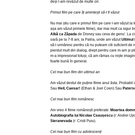
deși l-am revăzut de multe ori.
Primul film pe care îți amintești să-l fi văzut
Nu mai știu care e primul film pe care l-am văzut la 
așa am văzut primele filme), dar mai mult ca sigur tre
Albă ca Zăpada
de Disney sau ceva de genu'. La ci
oară pe la 7-8 ani, la Patria, unde am văzut
Ultimul
să-l urmăresc pentru că nu puteam citi suficient de 
pierdut mult din dialog, drept pentru care m-am și pl
m-a impresionat totuși, că am rămas cu niște imagin
foarte bună în general.
Cel mai bun film din ultimul an
Am văzut destul de puține filme anul ăsta. Probabil
Sau
Heil, Caesar!
(Ethan & Joel Coen) Sau
Paters
Cel mai bun film românesc
Am vreo 4 filme românești preferate:
Moartea domn
Autobiografia lui Nicolae Ceaușescu
(r: Andrei Uji
Sieranevada
(r: Cristi Puiu).
Cel mai bun film cu adolescenți