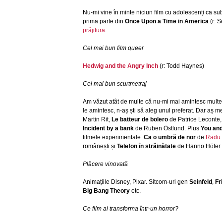
Nu-mi vine în minte niciun film cu adolescenți ca sub
prima parte din
Once Upon a Time in America
(r: 
prăjitura
.
Cel mai bun film queer
Hedwig and the Angry Inch
(r: Todd Haynes)
Cel mai bun scurtmetraj
Am văzut atât de multe că nu-mi mai amintesc multe d
le amintesc, n-aș ști să aleg unul preferat. Dar aș 
Martin Rit,
Le batteur de bolero
de Patrice Leconte
Incident by a bank
de Ruben Östlund. Plus
You an
filmele experimentale.
Ca o umbră de nor
de
Radu
românești și
Telefon în străinătate
de Hanno Höfer d
Plăcere vinovată
Animațiile Disney, Pixar. Sitcom-uri gen
Seinfeld
,
Fr
Big Bang Theory
etc.
Ce film ai transforma într-un horror?