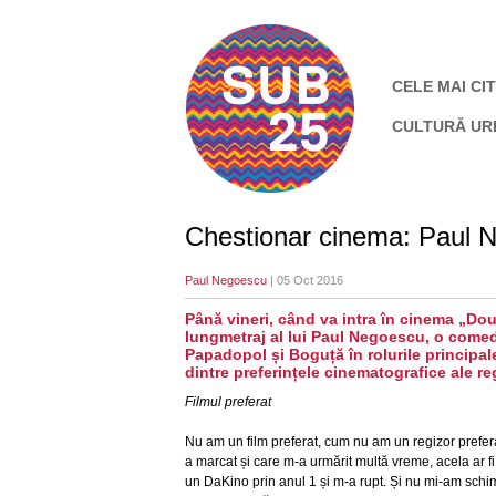
CELE MAI CIT
CULTURĂ UR
Chestionar cinema: Paul 
Paul Negoescu
| 05 Oct 2016
Până vineri, când va intra în cinema „Dou
lungmetraj al lui Paul Negoescu, o comed
Papadopol și Boguță în rolurile principa
dintre preferințele cinematografice ale re
Filmul preferat
Nu am un film preferat, cum nu am un regizor prefer
a marcat și care m-a urmărit multă vreme, acela ar f
un DaKino prin anul 1 și m-a rupt. Și nu mi-am schi