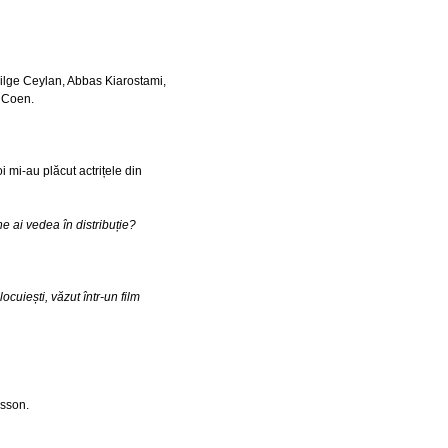
Bilge Ceylan, Abbas Kiarostami,
i Coen.
i mi-au plăcut actrițele din
ne ai vedea în distribuție?
ocuiești, văzut într-un film
rsson.