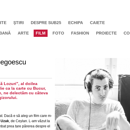
ITE
ŞTIRI
DESPRE SUB25
ECHIPA
CAIETE
BANĂ
ARTE
FILM
FOTO
FASHION
PROIECTE
CO
Negoescu
ă Lozuri”, al doilea
ie ca la carte cu Bucur,
le, ne delectăm cu câteva
gizorului.
at. Dacă e să aleg un film care m-
i
Uzak
, de Ceylan. L-am văzut la
mbat prea tare părerea despre el