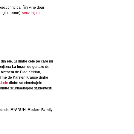
iect principal. Îmi vine doar
Sergio Leone),
secvența cu
in ele. Și dintre cele pe care mi
menționa
La leçon de guitare
de
,
Anthem
de Elad Keidan,
d me
de Karsten Krause dintre
 Jude
dintre scurtmetrajele
intre scurtmetrajele studențești.
iends
,
M*A*S*H
,
Modern Family
,