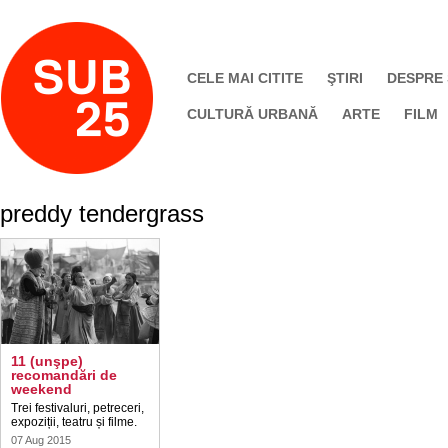
CELE MAI CITITE
ŞTIRI
DESPRE
CULTURĂ URBANĂ
ARTE
FILM
preddy tendergrass
11 (unşpe)
recomandări de
weekend
Trei festivaluri, petreceri,
expoziții, teatru și filme.
07 Aug 2015