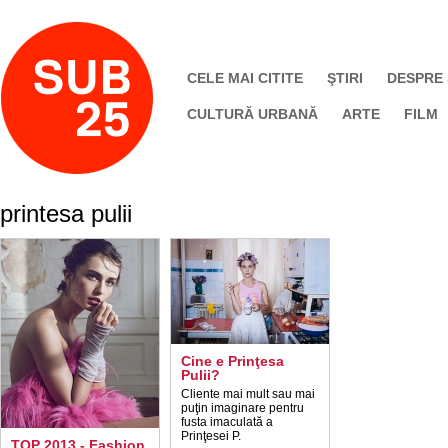
CELE MAI CITITE
ŞTIRI
DESPRE
CULTURĂ URBANĂ
ARTE
FILM
printesa pulii
Cine e Prinţesa
Pulii?
Cliente mai mult sau mai
puţin imaginare pentru
fusta imaculată a
Prinţesei P.
TOP 2013 - Fashion