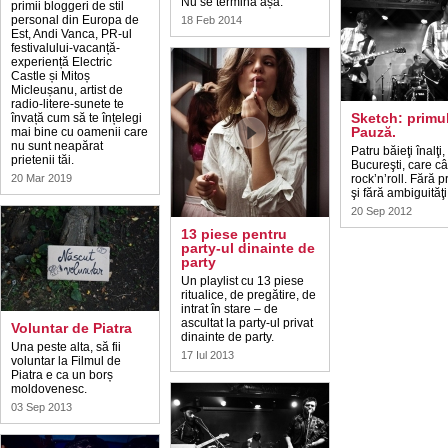
Nu se termină așa.
primii bloggeri de stil
personal din Europa de
18 Feb 2014
Est, Andi Vanca, PR-ul
festivalului-vacanță-
experiență Electric
Castle și Mitoș
Micleușanu, artist de
radio-litere-sunete te
Sketch: primul
învață cum să te înțelegi
Pauză.
mai bine cu oamenii care
nu sunt neapărat
Patru băieţi înalţi,
prietenii tăi.
Bucureşti, care c
20 Mar 2019
rock’n’roll. Fără p
şi fără ambiguităţi
20 Sep 2012
13 piese pentru
party-ul dinainte de
party
Un playlist cu 13 piese
ritualice, de pregătire, de
intrat în stare – de
ascultat la party-ul privat
Voluntar de Piatra
dinainte de party.
Una peste alta, să fii
17 Iul 2013
voluntar la Filmul de
Piatra e ca un borș
moldovenesc.
03 Sep 2013