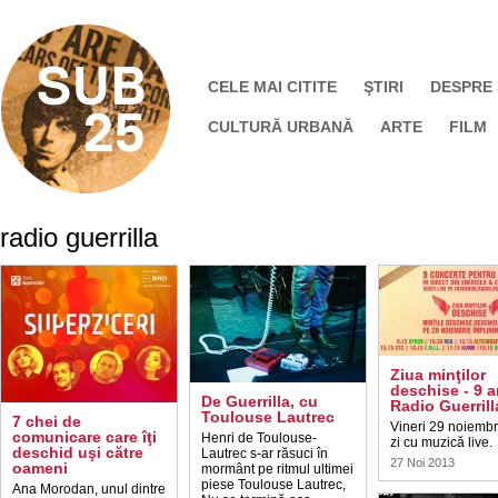
CELE MAI CITITE
ŞTIRI
DESPRE
CULTURĂ URBANĂ
ARTE
FILM
radio guerrilla
Ziua minţilor
deschise - 9 a
De Guerrilla, cu
Radio Guerrill
Toulouse Lautrec
7 chei de
Vineri 29 noiembr
comunicare care îţi
Henri de Toulouse-
zi cu muzică live.
deschid uşi către
Lautrec s-ar răsuci în
27 Noi 2013
oameni
mormânt pe ritmul ultimei
piese Toulouse Lautrec,
Ana Morodan, unul dintre