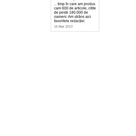
... timp în care am produs
cam 600 de articole, citite
de peste 180.000 de
oameni. Am strâns aici
favoritele redacției.
16 Mar 2013