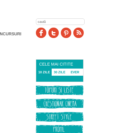
NCURSURI
CELE MAI CITITE
10 ZILE
30 ZILE
EVER