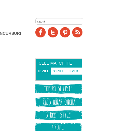
NCURSURI
CELE MAI CITITE
10 ZILE
30 ZILE
EVER