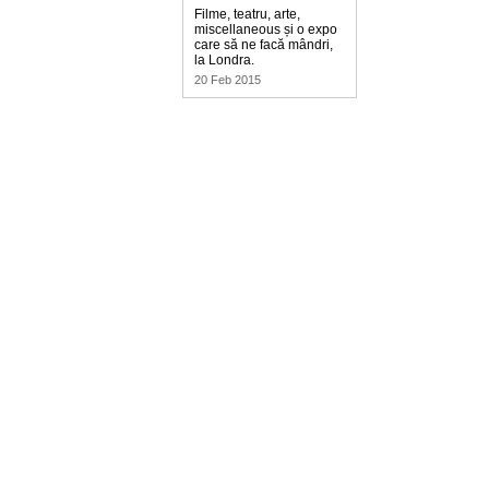
Filme, teatru, arte,
miscellaneous și o expo
care să ne facă mândri,
la Londra.
20 Feb 2015