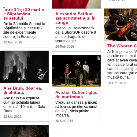
23 Noi 2015
Între 14 şi 20 martie
e Săptămâna
Alexandra Safriuc
sunetului
are scurtmetrajul în
sânge
De la Sâmbăta Sonoră la
Săptămâna sunetului: 7
Interviu cu selecționera
zile de experimente
de la ShortsUP despre 8
sonore, la București.
ani de dragoste de
scurtmetraje.
12 Mar 2016
The Wooten C
26 Feb 2016
Ar fi mişto ca pe V
asculte nu numai 
care ar avea ceva
tehnică de furat s
care sunt „calaţi p
sau cei care ştiu 
muzică bună.
28 Oct 2014
Ane Brun, doar ea.
Şi chitara.
Avishai Cohen: glas
de contrabas
Ane Brun ți-a explicat
cum să schimbi lumea,
Vreau să dansez şi încep
duminică, 10 mai, la Sala
să lovesc pe ritm scaunul
Radio.
din faţă. Nicio privire
întoarsă.
12 Mai 2015
10 Noi 2014