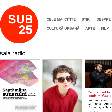
CELE MAI CITITE
ŞTIRI
DESPRE
CULTURĂ URBANĂ
ARTE
FILM
sala radio
Cum a fost la
Ibrahim Maalo
Jazz via Liban + S
Germania + Ameri
România, la Sala