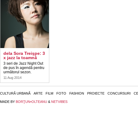
dela Sora Treişpe: 3
x jazz la toamnă
3 seri de Jazz Night Out
de pus în agendă pentru
următorul sezon.
11 Aug 2014
CULTURĂ URBANĂ
ARTE
FILM
FOTO
FASHION
PROIECTE
CONCURSURI
CE
MADE BY
BORŢUN•OLTEANU
&
NETVIBES