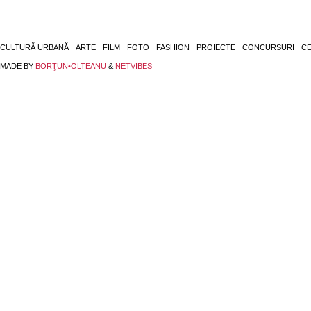
CULTURĂ URBANĂ
ARTE
FILM
FOTO
FASHION
PROIECTE
CONCURSURI
CE
MADE BY
BORŢUN•OLTEANU
&
NETVIBES