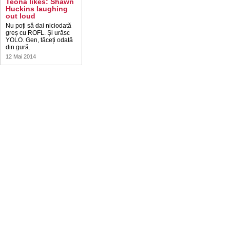
Teona likes: Shawn
Huckins laughing
out loud
Nu poți să dai niciodată
greș cu ROFL. Și urăsc
YOLO. Gen, tăceți odată
din gură.
12 Mai 2014